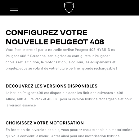
CONFIGUREZ VOTRE
NOUVELLE PEUGEOT 408
Vous êtes intéressé par la nouvelle berline Peugeot 408 HYBRID ou
Peugeot 408 ? Personnalisez-la grâce au configurateur Peugeot :
choisissez la finition, la motorisation, la couleur, les équipements et
projetez-vous au volant de votre future berline hybride rechargeable !
DÉCOUVREZ LES VERSIONS DISPONIBLES
La berline Peugeot 408 est disponible dans les finitions suivantes : 408
Allure, 408 Allure Pack et 408 GT pour la version hybride rechargeable et pour
la version essence.
CHOISISSEZ VOTRE MOTORISATION
En fonction de la version choisie, vous pourrez ensuite choisir la motorisation
qui vous convient le mieux. Optez ainsi pour une motorisation hybride