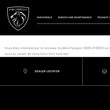
OUR MODELS
SERVICE AND MAINTENANCE
PEUGEOT 
Vous êtes intéressé par le nouveau modèle Peugeot 3008 HYBRID ou Peug
vous au volant de votre futur SUV hybride !
DEALER LOCATOR