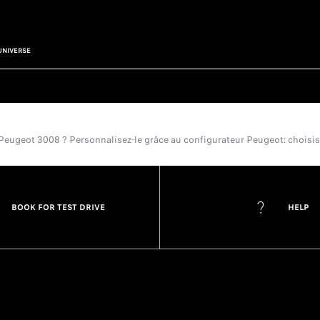
UNIVERSE
eot 3008 ? Personnalisez-le grâce au configurateur Peugeot: choisissez l
BOOK FOR TEST DRIVE
HELP